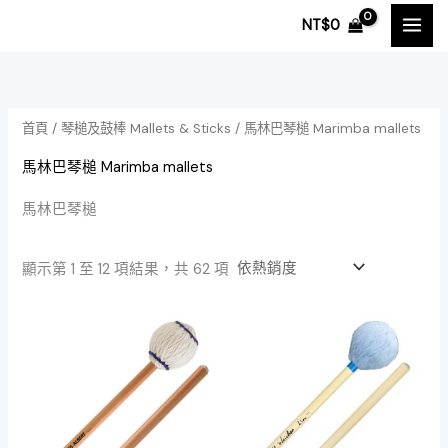
依
跳
熱
NT$
0
銷
至
度
排
主
序
要
內
首頁
/
琴槌及鼓棒 Mallets & Sticks
/ 馬林巴琴槌 Marimba mallets
容
馬林巴琴槌 Marimba mallets
馬林巴琴槌
顯示第 1 至 12 項結果，共 62 項