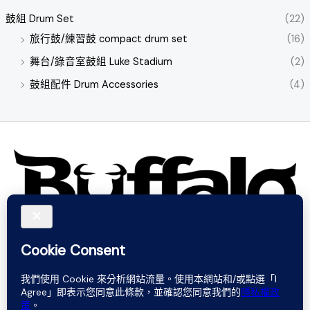
鼓組 Drum Set
(22)
旅行鼓/練習鼓 compact drum set
(16)
舞台/錄音室鼓組 Luke Stadium
(2)
鼓組配件 Drum Accessories
(4)
Do not rely on words. Believe in sound.