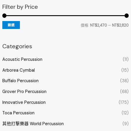
Filter by Price
價格:
NT$2,470
—
NT$2,820
篩選
Categories
Acoustic Percussion
(11)
Arborea Cymbal
(15)
Buffalo Percussion
(38)
Grover Pro Percussion
(68)
Innovative Percussion
(175)
Toca Percussion
(12)
其他打擊樂器 World Percussion
(9)