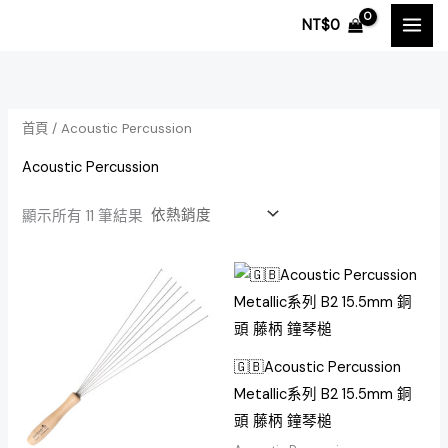
依
跳
熱
NT$
0
銷
至
度
排
主
序
要
內
首頁
/ Acoustic Percussion
容
Acoustic Percussion
顯示所有 11 筆結果
🇬🇧Acoustic Percussion
Metallic系列 B2 15.5mm 銅
頭 藤柄 鐘琴槌