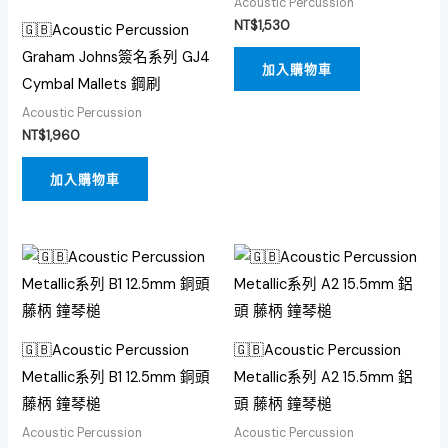
Acoustic Percussion
NT$
1,530
🇬🇧Acoustic Percussion
Graham Johns簽名系列 GJ4
加入購物車
Cymbal Mallets 鋼刷
Acoustic Percussion
NT$
1,960
加入購物車
🇬🇧Acoustic Percussion
🇬🇧Acoustic Percussion
Metallic系列 B1 12.5mm 銅頭
Metallic系列 A2 15.5mm 鋁
藤柄 鐘琴槌
頭 藤柄 鐘琴槌
Acoustic Percussion
Acoustic Percussion