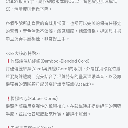
CGL2Y取其Y字，屬於紗線版本的CGL2，音色會更加渾厚低
沉，清晰度則稍微下降。
各個型號所能負責的音域非常廣，也都可以完美的保持住穩定
的聲音，音色清澈不渾濁，觸感細膩，飽滿流暢，槌頭尺寸適
中且演奏手感極佳，非常好上手。
<<四大核心特點>>
竹纖維混紡繩線(Bamboo-Blended Cord)
打破傳統紗線(Yarn)與繩線(Cord)的限制，外層採用環保竹纖
維混紡線纏繞。完美結合了毛線特有的豐富溫暖基音，以及線
槌獨有的清晰顆粒感與高辨識度觸擊(Attack)。
橡膠核心(Rubber Cores)
槌頭內部採用高彈性的橡膠核心。在敲擊時能提供絕佳的回彈
手感，並讓低音域聽起來厚實，卻絕不渾濁。