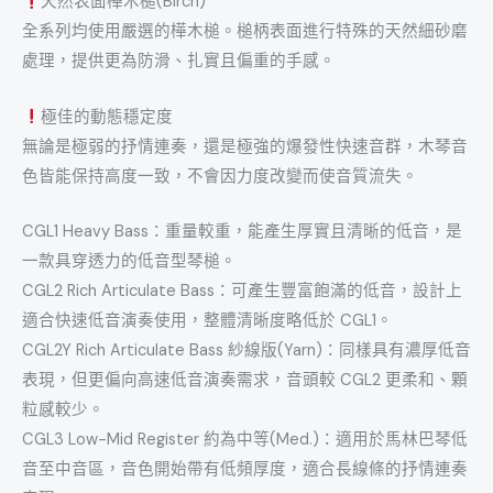
天然表面樺木槌(Birch)
全系列均使用嚴選的樺木槌。槌柄表面進行特殊的天然細砂磨
處理，提供更為防滑、扎實且偏重的手感。
極佳的動態穩定度
無論是極弱的抒情連奏，還是極強的爆發性快速音群，木琴音
色皆能保持高度一致，不會因力度改變而使音質流失。
CGL1 Heavy Bass：重量較重，能產生厚實且清晰的低音，是
一款具穿透力的低音型琴槌。
CGL2 Rich Articulate Bass：可產生豐富飽滿的低音，設計上
適合快速低音演奏使用，整體清晰度略低於 CGL1。
CGL2Y Rich Articulate Bass 紗線版(Yarn)：同樣具有濃厚低音
表現，但更偏向高速低音演奏需求，音頭較 CGL2 更柔和、顆
粒感較少。
CGL3 Low-Mid Register 約為中等(Med.)：適用於馬林巴琴低
音至中音區，音色開始帶有低頻厚度，適合長線條的抒情連奏