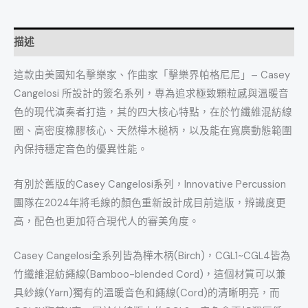
描述
這款由美國知名擊樂家、作曲家「擊樂界帕格尼尼」– Casey
Cangelosi 所設計的簽名系列，專為追求極致顆粒感與溫暖音
色的現代演奏者打造，其的四大核心特點，在於竹纖維混紡線
圈、高密度橡膠核心、天然樺木槌柄，以及能在寬廣動態範圍
內保持穩定音色的優異性能。
有別於舊版的Casey Cangelosi系列，Innovative Percussion
團隊在2024年將毛線的顏色重新設計成目前這版，辨識度更
高，配色也更加符合現代人的審美角度。
Casey Cangelosi全系列皆為樺木柄(Birch)，CGL1~CGL4皆為
竹纖維混紡繩線(Bamboo-blended Cord)，這個材質可以兼
具紗線(Yarn)獨有的溫暖音色和繩線(Cord)的清晰明亮，而