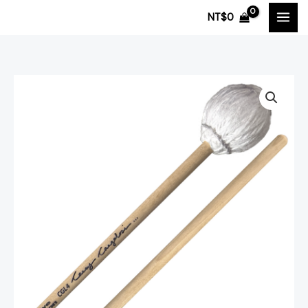
跳
NT$
0
至
主
要
內
容
Innovative
Percussion
Casey
Cangelosi
簽
名
系
列
CGL4
Low-
High
Register