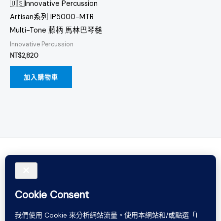
🇺🇸Innovative Percussion
Artisan系列 IP5000-MTR
Multi-Tone 藤柄 馬林巴琴槌
Innovative Percussion
NT$
2,820
加入購物車
Do not rely on words. Believe in sound.