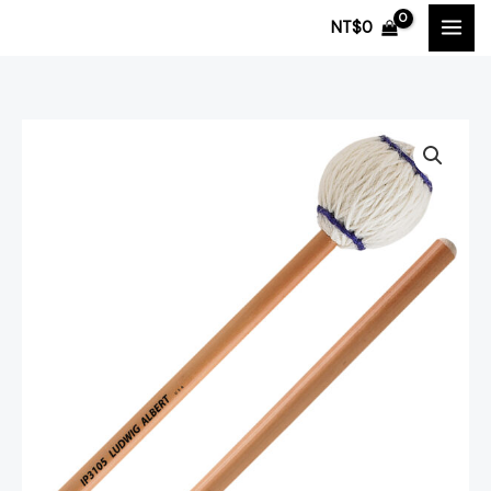
跳
NT$
0
至
主
要
內
🇺🇸
容
Innovative
Percussion
Ludwig
Albert
簽
名
系
列
IP3105
中
等
(Med.)