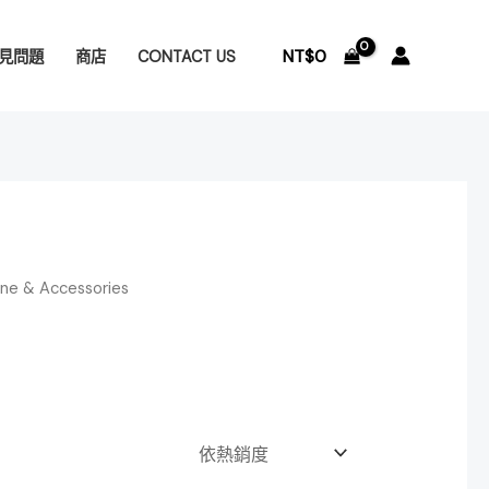
NT$
0
見問題
商店
CONTACT US
 & Accessories