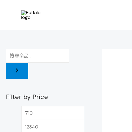
跳
最
最
至
低
高
主
價
價
要
格
格
內
容
Filter by Price