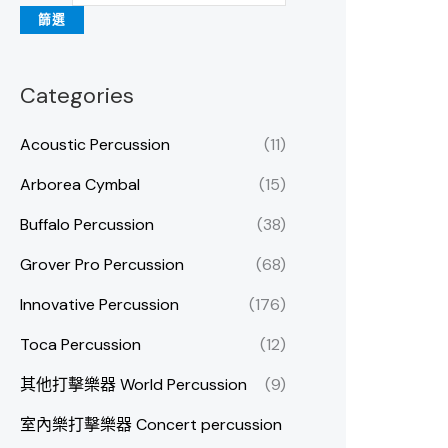
篩選
Categories
Acoustic Percussion
(11)
Arborea Cymbal
(15)
Buffalo Percussion
(38)
Grover Pro Percussion
(68)
Innovative Percussion
(176)
Toca Percussion
(12)
其他打擊樂器 World Percussion
(9)
室內樂打擊樂器 Concert percussion