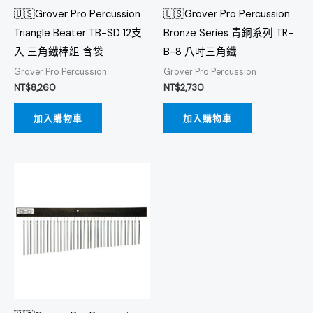
🇺🇸Grover Pro Percussion
🇺🇸Grover Pro Percussion
Triangle Beater TB-SD 12支
Bronze Series 青銅系列 TR-
入 三角鐵棒組 含袋
B-8 八吋三角鐵
Grover Pro Percussion
Grover Pro Percussion
NT$
8,260
NT$
2,730
加入購物車
加入購物車