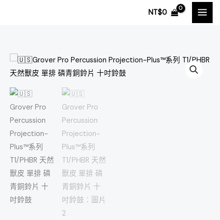
跳
NT$
0
至
主
要
內
🇺🇸
容
Grover
Pro
Percussion
Projection-
Plus™
系
列
T1/PHBR
天
然
獸
皮