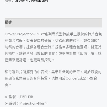
品牌：
Grover Pro Percussion
描述
Grover Projection-Plus™系列專業型鈴鼓手工精鍊的鈴片音色
宛如合唱般，有著豐厚的聲響，交錯配置的鈴片，製造360°
勻稱的音響；提供各種合金鈴片規格＝多種音色選項，雙寬鈴
片插栓，讓鈴片發出悅耳的鳴響；鼓框設計椎形凹面，讓手感
握起來更舒適，也更容易控制。
磷青銅鈴片所擁有的中音域、黑暗且低沉的泛音，屬於浪漫的
歐洲管弦樂曲目的音色特質，也適用於Concert或是小型合
奏。
➤ 型號：T1/PHBR
➤ 系列：Projection-Plus™