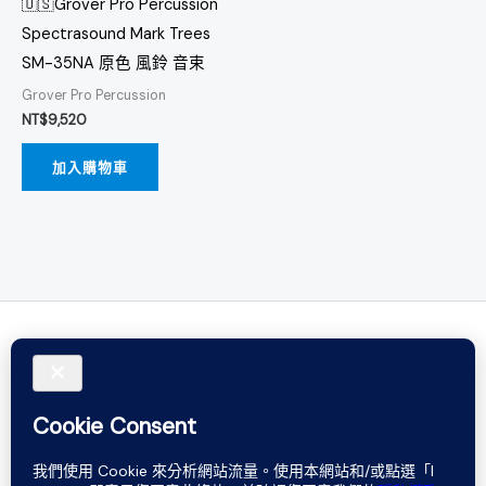
🇺🇸Grover Pro Percussion
Spectrasound Mark Trees
SM-35NA 原色 風鈴 音束
Grover Pro Percussion
NT$
9,520
加入購物車
Do not rely on words. Believe in sound.