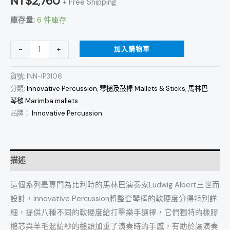
NT$
2,760
+ Free Shipping
Hard)
庫存量:
6 件庫存
藤
柄
加入購物車
-
+
馬
林
貨號:
INN-IP3106
巴
分類:
Innovative Percussion
,
琴槌及鼓棒 Mallets & Sticks
,
馬林巴
琴
琴槌 Marimba mallets
槌
品牌：
Innovative Percussion
數
量
描述
這個系列是專門為比利時的馬林巴演奏家Ludwig Albert三世而
設計，Innovative Percussion將整套琴棒的軟硬度分得特別詳
細，提供八種不同的軟硬度給打擊樂手選擇，它們獨特的橡膠
槌芯與羊毛混紡紗的槌頭加重了演奏時的手感，有助於讓演奏