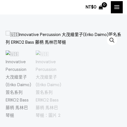
跳
NT$
0
至
主
要
內
🇺🇸
容
Innovative
Percussion
大
茂
繪
里
子
(Eriko
Daimo)
簽
名
系