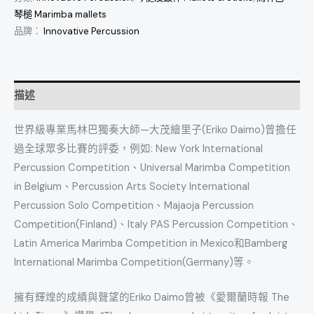
琴槌 Marimba mallets
品牌：
Innovative Percussion
描述
世界級專業馬林巴獨奏大師—大茂繪里子(Eriko Daimo)曾擔任
過全球眾多比賽的評委，例如: New York International
Percussion Competition、Universal Marimba Competition
in Belgium、Percussion Arts Society International
Percussion Solo Competition、Majaoja Percussion
Competition(Finland)、Italy PAS Percussion Competition、
Latin America Marimba Competition in Mexico和Bamberg
International Marimba Competition(Germany)等。
擁有輝煌的成績與聲望的Eriko Daimo曾被《愛爾蘭時報 The