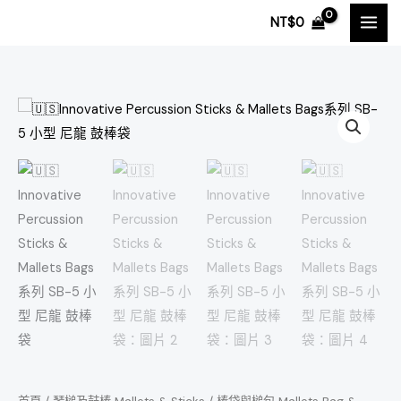
跳
NT$
0
至
主
要
內
🇺🇸
容
Innovative
Percussion
Sticks
&
Mallets
Bags
系
列
SB-
5
小
型