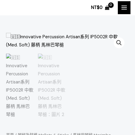
跳
NT$
0
至
主
要
內
🇺🇸
容
Innovative
Percussion
Artisan
系
列
IP5002R
中
軟
(Med.
Soft)
藤
柄