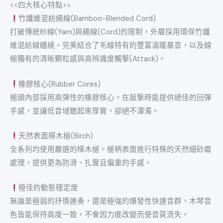
<<四大核心特點>>
竹纖維混紡繩線(Bamboo-Blended Cord)
打破傳統紗線(Yarn)與繩線(Cord)的限制，外層採用環保竹纖
維混紡線纏繞。完美結合了毛線特有的豐富溫暖基音，以及線
槌獨有的清晰顆粒感與高辨識度觸擊(Attack)。
橡膠核心(Rubber Cores)
槌頭內部採用高彈性的橡膠核心。在敲擊時能提供絕佳的回彈
手感，並讓低音域聽起來厚實，卻絕不渾濁。
天然表面樺木槌(Birch)
全系列均使用嚴選的樺木槌。槌柄表面進行特殊的天然細砂磨
處理，提供更為防滑、扎實且偏重的手感。
極佳的動態穩定度
無論是極弱的抒情連奏，還是極強的爆發性快速音群，木琴音
色皆能保持高度一致，不會因力度改變而使音質流失。