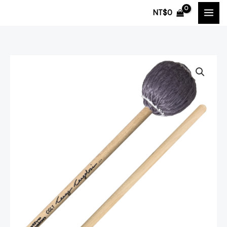
跳
NT$
0
至
主
要
內
容
Innovative
Percussion
Casey
Cangelosi
簽
名
系
列
CGL1
Heavy
Bass
木