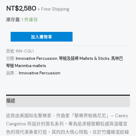
NT$
2,580
+ Free Shipping
庫存量:
1 件庫存
加入購物車
貨號:
INN-CGL1
分類:
Innovative Percussion
,
琴槌及鼓棒 Mallets & Sticks
,
馬林巴
琴槌 Marimba mallets
品牌：
Innovative Percussion
描述
這款由美國知名擊樂家、作曲家「擊樂界帕格尼尼」– Casey
Cangelosi 所設計的簽名系列，專為追求極致顆粒感與溫暖音
色的現代演奏者打造，其的四大核心特點，在於竹纖維混紡線