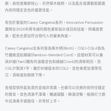
圈、高密度橡膠核心、天然樺木槌柄，以及能在寬廣動態範圍
內保持穩定音色的優異性能。
有別於舊版的Casey Cangelosi系列，Innovative Percussion
團隊在2024年將毛線的顏色重新設計成目前這版，辨識度更
高，配色也更加符合現代人的審美角度。
Casey Cangelosi全系列皆為樺木柄(Birch)，CGL1~CGL4皆為
竹纖維混紡繩線(Bamboo-blended Cord)，這個材質可以兼
具紗線(Yarn)獨有的溫暖音色和繩線(Cord)的清晰明亮，而
CGL2Y取其Y字，屬於紗線版本的CGL2，音色會更加渾厚低
沉，清晰度則稍微下降。
各個型號所能負責的音域非常廣，也都可以完美的保持住穩定
的聲音，音色清澈不渾濁，觸感細膩，飽滿流暢，槌頭尺寸適
中且演奏手感極佳，非常好上手。