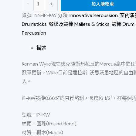
-
+
加入購物車
貨號:
INN-IP-KW
分類:
Innovative Percussion
,
室內演奏
Drumsticks
,
琴槌及鼓棒 Mallets & Sticks
,
鼓棒 Drum s
Percussion
描述
Kennan Wylie現在德克薩斯州花丘的Marcus
冠軍頭銜。Wylie目前是達拉斯-沃思沃思地區的自由職業者。 並
人。
IP-KW鼓棒0.665″的直徑略粗，長度16 1/2″，
型號：IP-KW
棒頭：圓珠(Round Bead)
材質：楓木(Maple)