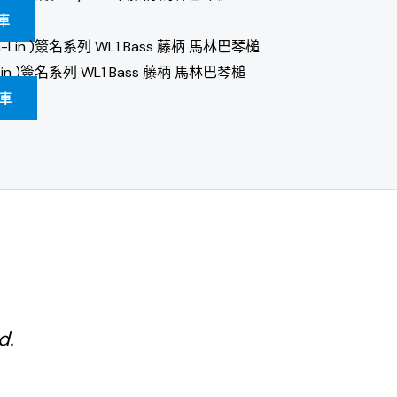
車
en-Lin )簽名系列 WL1 Bass 藤柄 馬林巴琴槌
車
d.