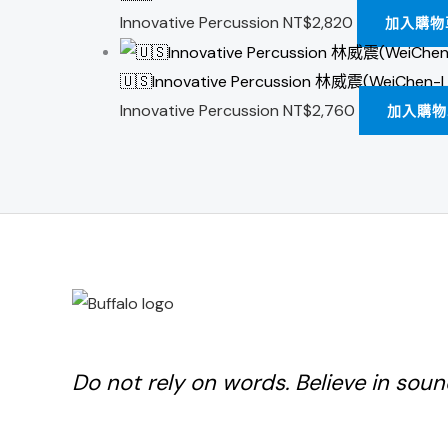
Innovative Percussion
NT$
2,820
加入購物
🇺🇸Innovative Percussion 林威震(WeiCh
Innovative Percussion
NT$
2,760
加入購物
Do not rely on words. Believe in soun