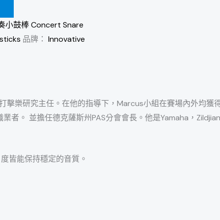
小鼓棒 Concert Snare
ticks
品牌：
Innovative
高中擔任打擊樂研究主任。在他的指導下，Marcus小組在賽場內外均
擔任德克薩斯州PAS分會會長。他是Yamaha，Zildjian mb，In
在每個角度皆能保持穩定的音質。