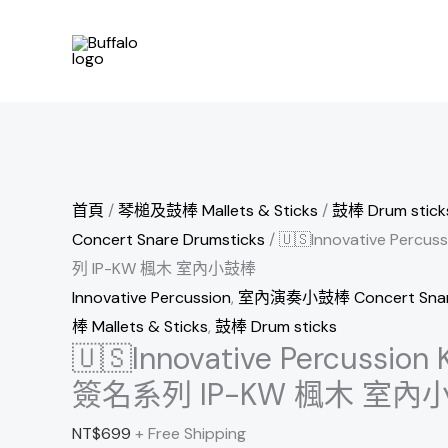
跳
🇺🇸
至
Innovative
主
Percussion
要
Kennan
內
Wylie
容
簽
名
首頁
/
琴槌及鼓棒 Mallets & Sticks
/
鼓棒 Drum stick
系
Concert Snare Drumsticks
/ 🇺🇸Innovative Percu
列
列 IP-KW 楓木 室內小鼓棒
IP-
Innovative Percussion
,
室內演奏小鼓棒 Concert Snare
KW
棒 Mallets & Sticks
,
鼓棒 Drum sticks
楓
🇺🇸Innovative Percussion
木
簽名系列 IP-KW 楓木 室內
室
內
NT$
699
+ Free Shipping