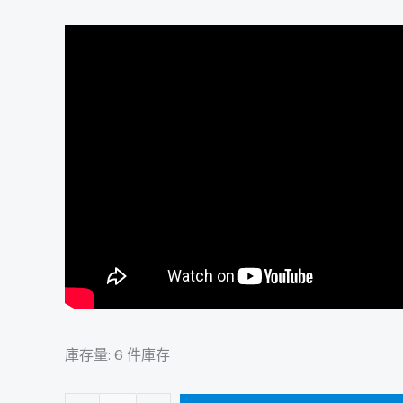
小
鼓
棒
數
量
庫存量:
6 件庫存