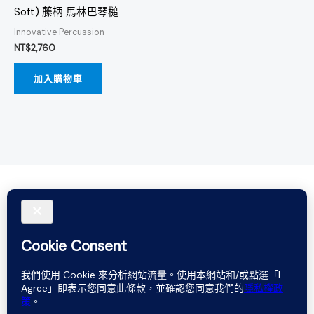
Soft) 藤柄 馬林巴琴槌
Innovative Percussion
NT$
2,760
加入購物車
Do not rely on words. Believe in sound.