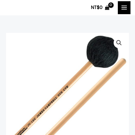
跳
NT$
0
至
主
要
內
🇺🇸
容
Innovative
Percussion
James
Campbell
簽
名
JC-
1SC
軟
藤
柄
吊