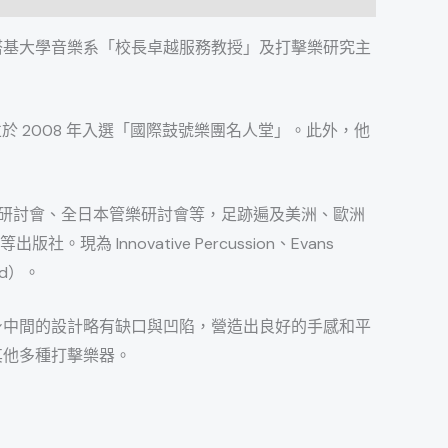
國肯塔基大學音樂系「校長卓越服務教授」及打擊樂研究主
籌，並於 2008 年入選「國際鼓號樂團名人堂」。此外，他
部樂團研討會、全日本管樂研討會等，足跡遍及美洲、歐洲
出版社。現為 Innovative Percussion、Evans
rd）。
棒子，柄身中間的設計略有缺口與凹陷，營造出良好的手感和平
其他多種打擊樂器。