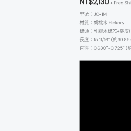
NT$
2,130
+ Free Sh
(Soft)
型號：JC-1M
胡
材質：胡桃木 Hickory
桃
槌頭：乳膠木槌芯+麂皮(Ch
木
長度：15 11/16″ (約39.85
多
直徑：0.630″~0.725″ (約
功
能
鼓
槌
數
量