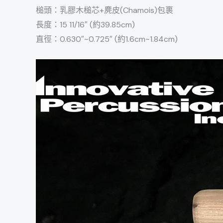
槌頭：乳膠木槌芯+麂皮(Chamois)包裹
長度：15 11/16″ (約39.85cm)
直徑：0.630″~0.725″ (約1.6cm~1.84cm)