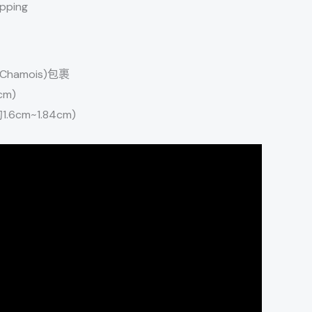
ipping
amois)包裹
cm)
1.6cm~1.84cm)