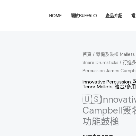
HOME
關於BUFFALO
產品介紹
常
🇺🇸
首頁
/
琴槌及鼓棒 Mallets &
Snare Drumsticks
/
行進多音鼓
Innovative
Percussion James Ca
Percussion
James
Innovative Percussion
,
琴
Tenor Mallets
,
複合/多用途鼓
Campbell
🇺🇸Innovat
簽
名
Campbell簽
JC-
功能鼓槌
1M
軟