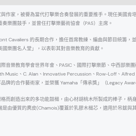
奏家、教育家與作家，被譽為當代打擊樂合奏發展的重要推手。現任美
奏樂團鼓手，並曾任打擊樂藝術協會（PAS）主席。
mont Cavaliers 的長期合作，擔任首席教練、編曲與節目統
美國樂團名人堂」，以表彰其對音樂教育的貢獻。
出，包括國際音樂教育學會世界年會、PASIC、國際打擊樂節、中西
. Alan、Innovative Percussion、Row-Loff、Alfred 等
Yamaha 等品牌的合作藝術家，並榮獲 Yamaha「傳承獎」（Legacy Awa
bell所要求的規格而創造出來的多功能鼓槌，由心材胡桃木所製成的
由優質的麂皮(Chamois)覆蓋於乳膠木槌芯，適用於吊鈸與