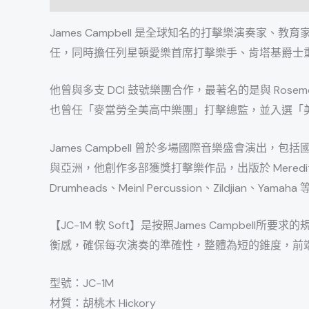
James Campbell 是全球知名的打擊樂演
任，同時擔任列星頓愛樂首席打擊樂手、肯塔基爵士重
他曾與多支 DCI 鼓號樂團合作，最著名的是與 Rose
也曾任「麥當勞全美高中樂團」打擊總監，並入選「
James Campbell 曾於多場國際音樂盛會演
與亞洲，他創作多部獲獎打擊樂作品，出版於 Meredith Music、C
Drumheads、Meinl Percussion、Zildjian、
【JC-1M 軟 Soft】是按照James Camp
衡感，確保每次演奏的準確性，整體為短的錐度，前端是
型號：JC-1M
材質：胡桃木 Hickory