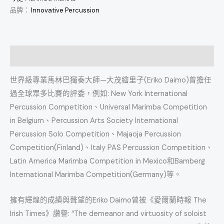
品牌：
Innovative Percussion
描述
世界級專業馬林巴獨奏大師—大茂繪里子(Eriko Daimo)曾擔任
過全球眾多比賽的評委，例如: New York International
Percussion Competition、Universal Marimba Competition
in Belgium、Percussion Arts Society International
Percussion Solo Competition、Majaoja Percussion
Competition(Finland)、Italy PAS Percussion Competition、
Latin America Marimba Competition in Mexico和Bamberg
International Marimba Competition(Germany)等。
擁有輝煌的成績與聲望的Eriko Daimo曾被《愛爾蘭時報 The
Irish Times》讚譽: “The demeanor and virtuosity of soloist