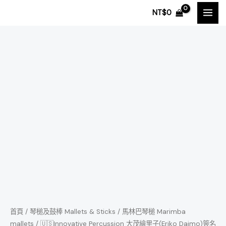
跳
NT$
0
至
主
要
內
🇺🇸
容
Innovative
Percussion
大
茂
繪
里
子
(Eriko
Daimo)
簽
名
首頁
/
琴槌及鼓棒 Mallets & Sticks
/
馬林巴琴槌 Marimba
mallets
/ 🇺🇸Innovative Percussion 大茂繪里子(Eriko Daimo)簽名
系