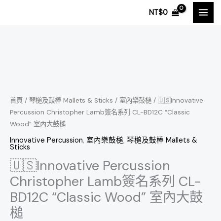
跳
NT$
0
至
主
要
內
🇺🇸
容
Innovative
Percussion
Christopher
首頁
/
琴槌及鼓棒 Mallets & Sticks
/
室內樂鼓槌
/ 🇺🇸Innovative
Percussion Christopher Lamb簽名系列 CL-BD12C “Classic
Lamb
Wood” 室內大鼓槌
簽
名
Innovative Percussion
,
室內樂鼓槌
,
琴槌及鼓棒 Mallets &
Sticks
系
🇺🇸Innovative Percussion
列
Christopher Lamb簽名系列 CL-
CL-
BD12C
BD12C “Classic Wood” 室內大鼓
"Classic
槌
Wood"