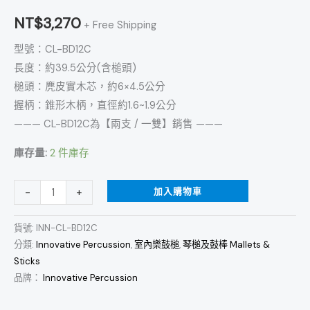
室
NT$
3,270
+ Free Shipping
內
型號：CL-BD12C
大
長度：約39.5公分(含槌頭)
鼓
槌頭：麂皮實木芯，約6×4.5公分
槌
握柄：錐形木柄，直徑約1.6~1.9公分
數
——— CL-BD12C為【兩支 / 一雙】銷售 ———
量
庫存量:
2 件庫存
加入購物車
-
+
貨號:
INN-CL-BD12C
分類:
Innovative Percussion
,
室內樂鼓槌
,
琴槌及鼓棒 Mallets &
Sticks
品牌：
Innovative Percussion