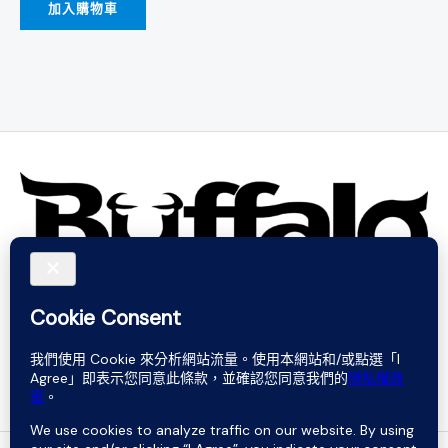
加入購物車
Do not rely on words. Believe in sound.