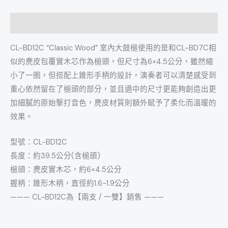
描述
CL-BD12C “Classic Wood” 室內大鼓槌使用的是和CL-BD7C相
似的麂皮包覆實木芯作為槌頭，但尺寸為6×4.5公分，雖然縮
小了一圈，但搭配上錐形手柄的設計，演奏者可以清楚感受到
重心依然留在了槌頭的部分，並且適中的尺寸更能夠創造出更
加細膩的原始擊打音色，麂皮材質則額外賦予了柔化而溫暖的
效果。
型號：CL-BD12C
長度：約39.5公分(含槌頭)
槌頭：麂皮實木芯，約6×4.5公分
握柄：錐形木柄，直徑約1.6~1.9公分
——— CL-BD12C為【兩支 / 一雙】銷售 ———