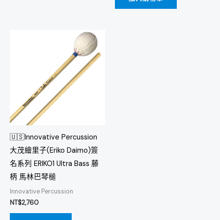
🇺🇸Innovative Percussion
大茂繪里子(Eriko Daimo)簽
名系列 ERIKO1 Ultra Bass 藤
柄 馬林巴琴槌
Innovative Percussion
NT$
2,760