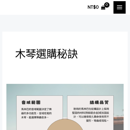
跳
NT$
0
至
主
要
內
容
木琴選購秘訣
木
琴
選
購
須
知