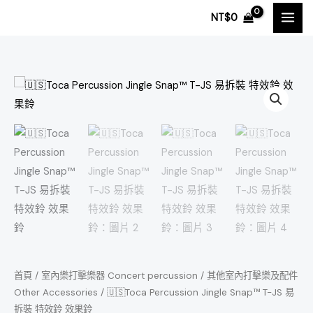
跳
NT$
0
至
主
要
內
🇺🇸
容
Toca
Percussion
Jingle
Snap™
T-
JS
易
拆
裝
特
首頁
/
室內樂打擊樂器 Concert percussion
/
其他室內打擊樂及配件
效
Other Accessories
/ 🇺🇸Toca Percussion Jingle Snap™ T-JS 易
拆裝 特效鈴 效果鈴
鈴