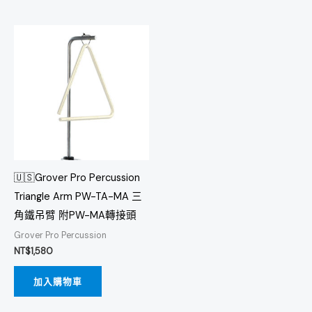
🇺🇸Grover Pro Percussion
Triangle Arm PW-TA-MA 三
角鐵吊臂 附PW-MA轉接頭
Grover Pro Percussion
NT$
1,580
加入購物車