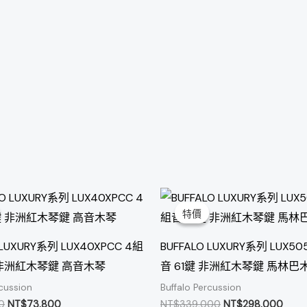
原
目
原
目
始
前
始
前
特價
特價
價
價
價
價
格：
格：
格：
格：
NT$82,000。
NT$73,800。
NT$339,000。
NT$
 LUXURY系列 LUX40XPCC 4組
BUFFALO LUXURY系列 LUX50
 非洲紅木琴鍵 高音木琴
音 61鍵 非洲紅木琴鍵 馬林巴
rcussion
Buffalo Percussion
0
NT$
73,800
NT$
339,000
NT$
298,000