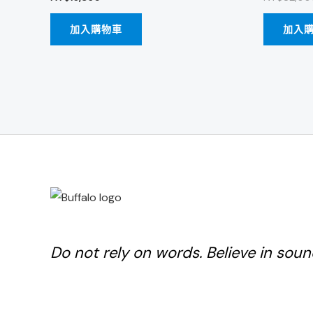
加入購物車
加入
Do not rely on words. Believe in soun