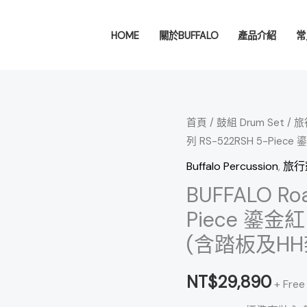
HOME
關於BUFFALO
產品介紹
常
BUFFALO
首頁
/
鼓組 Drum Set
/
旅行
列 RS-522RSH 5-Pie
Roadster
系
Buffalo Percussion
,
旅行鼓
列
BUFFALO Ro
RS-
Piece 鎏金
522RSH
(含踏板及HH
5-
Piece
NT$
29,890
鎏
+ Free
金