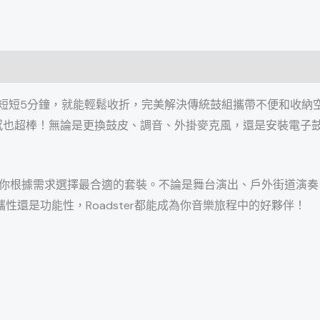
HH
架)
數
量
短短5分鐘，就能輕鬆收折，
完美解決傳統鼓組攜帶不便和收納
手感也超棒！
無論是更換鼓皮、調音、外掛麥克風，還是安裝電子
你根據需求選擇最合適的套裝。不論是舞台演出、戶外街道演奏
攜性還是功能性，
Roadster都能成為你音樂旅程中的好夥伴！