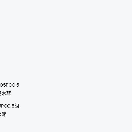
298,000。
5PCC 5組
木琴