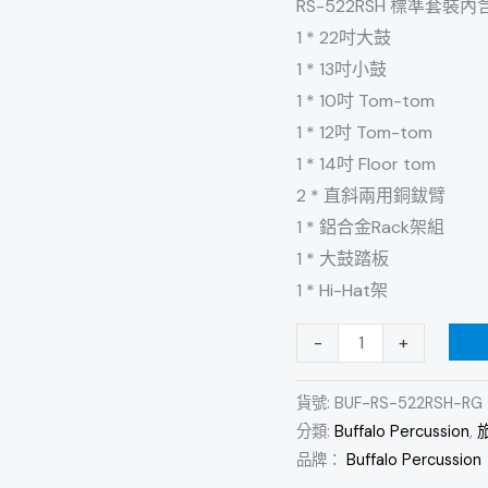
RS-522RSH 標準套裝內
紅
1 * 22吋大鼓
旅
1 * 13吋小鼓
行
1 * 10吋 Tom-tom
便
1 * 12吋 Tom-tom
攜
1 * 14吋 Floor tom
摺
2 * 直斜兩用銅鈸臂
疊
1 * 鋁合金Rack架組
全
1 * 大鼓踏板
配
1 * Hi-Hat架
鼓
組
-
+
(含
踏
貨號:
BUF-RS-522RSH-RG
分類:
Buffalo Percussion
,
旅
板
品牌：
Buffalo Percussion
及