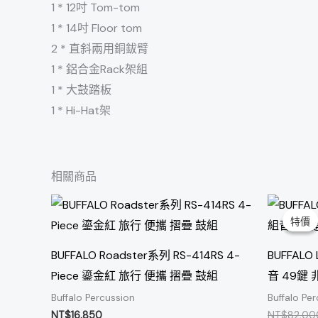
1 * 12吋 Tom-tom
1 * 14吋 Floor tom
2 * 直斜兩用銅鈸臂
1 * 鋁合金Rack架組
1 * 大鼓踏板
1 * Hi-Hat架
相關商品
特價
特價
BUFFALO Roadster系列 RS-414RS 4-
BUFFALO
Piece 鎏金紅 旅行 便攜 摺疊 鼓組
音 49鍵
Buffalo Percussion
Buffalo Pe
NT$
16,850
NT$
82,00