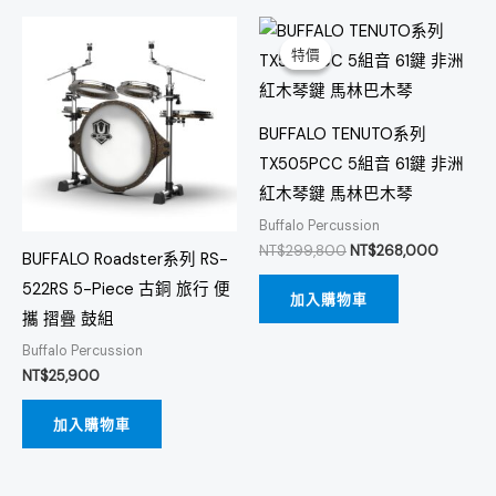
原
目
始
前
特價
特價
價
價
格：
格：
NT$299,800。
NT$268
BUFFALO TENUTO系列
TX505PCC 5組音 61鍵 非洲
紅木琴鍵 馬林巴木琴
Buffalo Percussion
NT$
299,800
NT$
268,000
BUFFALO Roadster系列 RS-
522RS 5-Piece 古銅 旅行 便
加入購物車
攜 摺疊 鼓組
Buffalo Percussion
NT$
25,900
加入購物車