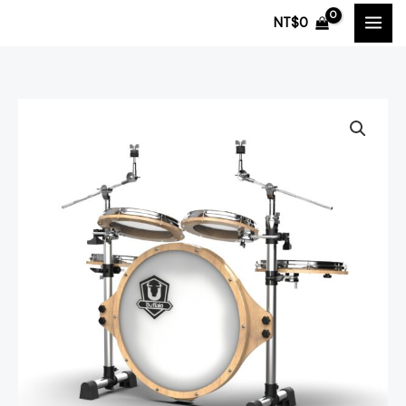
跳
NT$
0
至
主
要
內
BUFFALO
容
Roadster
系
列
RS-
522RS
5-
Piece
經
典
原
木
旅