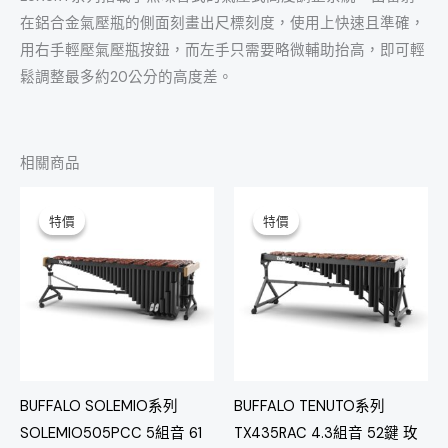
在鋁合金氣壓瓶的側面刻畫出尺標刻度，使用上快速且準確，
用右手輕壓氣壓瓶按鈕，而左手只需要略微輔助抬高，即可輕
鬆調整最多約20公分的高度差。
相關商品
原
目
原
目
始
前
始
前
特價
特價
特價
特價
價
價
價
價
格：
格：
格：
格：
NT$386,000。
NT$345,000。
NT$168,000。
NT$148,
BUFFALO SOLEMIO系列
BUFFALO TENUTO系列
SOLEMIO505PCC 5組音 61
TX435RAC 4.3組音 52鍵 玫