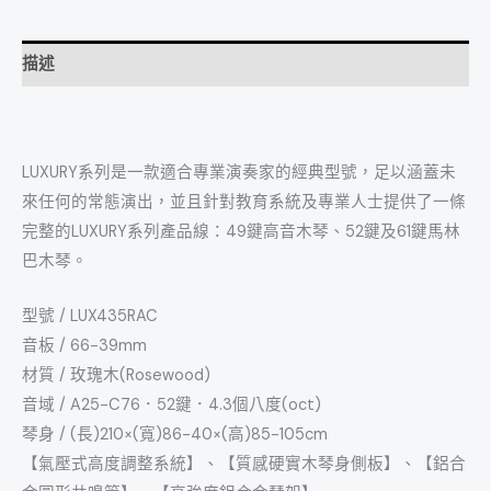
描述
LUXURY系列是一款適合專業演奏家的經典型號，足以涵蓋未
來任何的常態演出，並且針對教育系統及專業人士提供了一條
完整的LUXURY系列產品線：49鍵高音木琴、52鍵及61鍵馬林
巴木琴。
型號 / LUX435RAC
音板 / 66-39mm
材質 / 玫瑰木(Rosewood)
音域 / A25-C76．52鍵．4.3個八度(oct)
琴身 / (長)210×(寬)86-40×(高)85-105cm
【氣壓式高度調整系統】、【質感硬實木琴身側板】、【鋁合