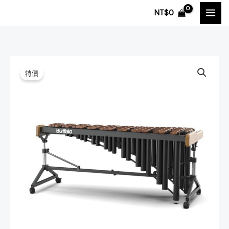
跳
NT$
0
至
主
要
內
BUFFALO
原
目
特價
容
LUXURY
始
前
系
列
價
價
LUX435RAC
格：
格：
4.3
NT$168,000。
NT$151,200。
組
音
52
鍵
玫
瑰
木