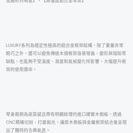
金圓形共鳴管】、【高強度鋁合金琴架】
LUXURY系列為穩定性極高的鋁合金框架結構，除了重量非常
輕巧之外，還可以避免傳統木頭框架容易彎曲、變形與塌陷等
缺點，也能夠不受溫度、濕度和氣候變化所影響，大幅提升框
架的使用壽命。
琴身兩側為高質感且帶有明顯紋理的進口硬實木側板，透過
CNC精確切削、打磨拋光，讓原木側板與金屬框架結合後呈現
出了獨特的古典氣息。