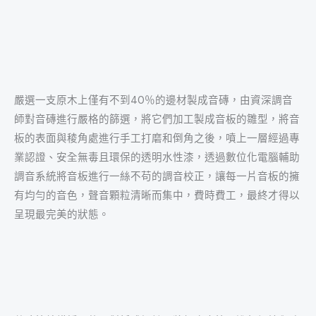
嚴選一支原木上僅有不到40％的邊材製成音磚，由資深調音
師對音磚進行嚴格的篩選，將它們加工製成音板的雛型，將音
板的表面與稜角處進行手工打磨和倒角之後，噴上一層經過專
業認證、安全無毒且環保的透明水性漆，透過數位化電腦輔助
調音系統將音板進行一絲不苟的調音校正，讓每一片音板的擁
有均勻的音色，聲音顆粒清晰而集中，費時費工，最終才得以
呈現最完美的狀態。