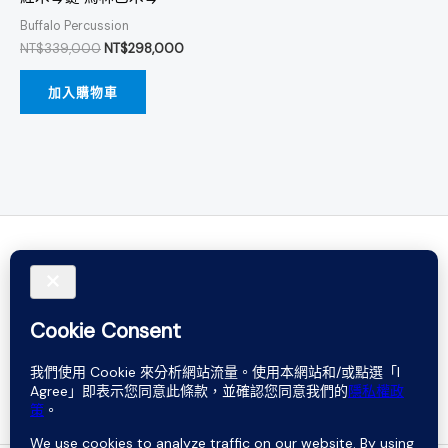
Buffalo Percussion
NT$
339,000
NT$
298,000
加入購物車
Do not rely on words. Believe in sound.