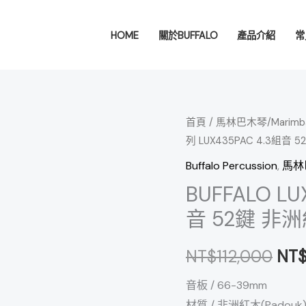
HOME
關於BUFFALO
產品介紹
常
BUFFALO
首頁
/
馬林巴木琴/Marimba 
原
列 LUX435PAC 4.3組
LUXURY
始
系
Buffalo Percussion
,
馬林巴
列
價
BUFFALO L
LUX435PAC
音 52鍵 非
格
4.3
組
NT$
NT$
112,000
NT
音
52
音板 / 66-39mm
鍵
材質 / 非洲紅木(Padouk