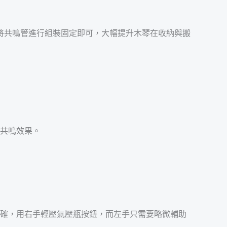
將共鳴管進行組裝固定即可，大幅提升木琴在收納與搬
的共鳴效果。
準確，用右手輕壓氣壓瓶按鈕，而左手只需要略微輔助