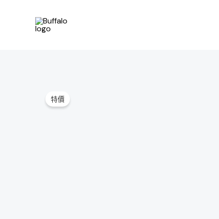
跳
至
主
要
內
容
特價