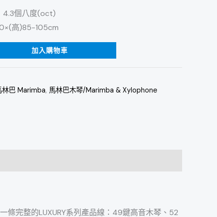
．4.3個八度(oct)
40×(高)85-105cm
加入購物車
林巴 Marimba
,
馬林巴木琴/Marimba & Xylophone
條完整的LUXURY系列產品線：49鍵高音木琴、52