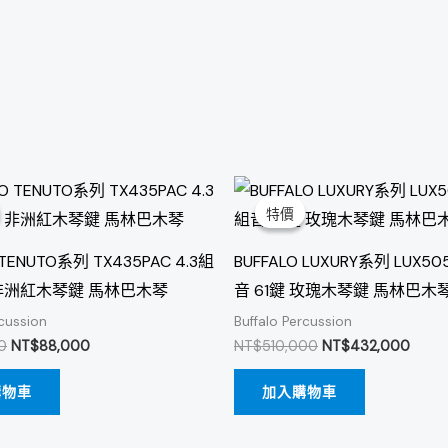
原
目
原
目
始
前
始
前
特價
特價
價
價
價
價
格：
格：
格：
格：
NT$99,800。
NT$88,000。
NT$510,000。
NT$4
 TENUTO系列 TX435PAC 4.3組
BUFFALO LUXURY系列 LUX50
 非洲紅木琴鍵 馬林巴木琴
音 61鍵 玫瑰木琴鍵 馬林巴木
rcussion
Buffalo Percussion
0
NT$
88,000
NT$
510,000
NT$
432,000
購物車
加入購物車