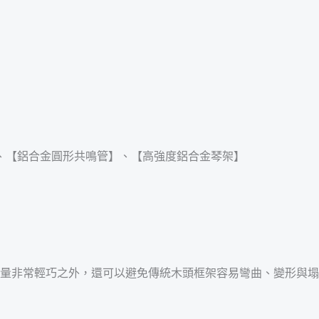
、【鋁合金圓形共鳴管】、【高強度鋁合金琴架】
了重量非常輕巧之外，還可以避免傳統木頭框架容易彎曲、變形與