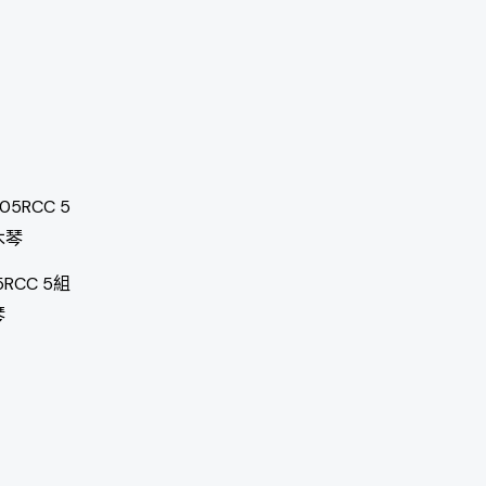
32,000。
5RCC 5組
琴