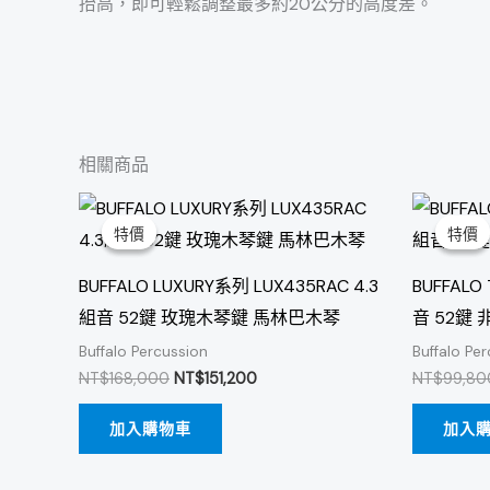
抬高，即可輕鬆調整最多約20公分的高度差。
相關商品
原
目
始
前
特價
特價
特價
特價
價
價
格：
格：
NT$168,000。
NT$151,200。
BUFFALO LUXURY系列 LUX435RAC 4.3
BUFFALO
組音 52鍵 玫瑰木琴鍵 馬林巴木琴
音 52鍵
Buffalo Percussion
Buffalo Pe
NT$
168,000
NT$
151,200
NT$
99,80
加入購物車
加入