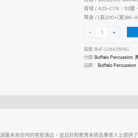
非
音域 / A25-C76．52鍵
洲
琴身 / (長)210×(寬)86-
紅
-
+
木
琴
貨號:
BUF-LUX435PAC
鍵
分類:
Buffalo Percussion
,
馬
馬
品牌：
Buffalo Percussion
林
巴
木
琴
數
量
以涵蓋未來任何的常態演出，並且針對教育系統及專業人士提供了一