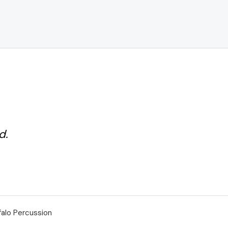
d.
falo Percussion