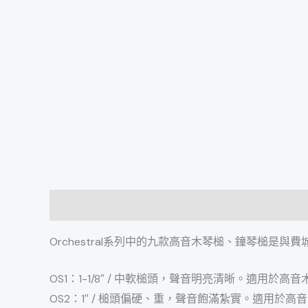
描述
Orchestral系列中的九款高音木琴槌、鐘琴槌是與
OS1：1-1/8″ / 中軟槌頭，聲音明亮清晰。適用於高
OS2：1″ / 槌頭偏硬、重，聲音飽滿紮實。適用於高