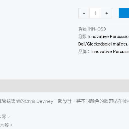
琴
-
+
高
音
貨號:
INN-OS9
木
分類:
Innovative Percussio
琴
Bell/Glockedspiel mallets
槌
品牌：
Innovative Percuss
數
量
費城管弦樂隊的Chris Deviney一起設計，將不同顏色的膠帶
音木琴。
音木琴。