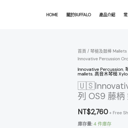
HOME
關於BUFFALO
產品介紹
常
🇺🇸
首頁
/
琴槌及鼓棒 Mallets &
Innovative Percussio
Innovative
Percussion
Innovative Percussion
,
琴
mallets
,
高音木琴槌 Xyloph
Orchestral
🇺🇸Innovati
系
列
列 OS9 藤
OS9
藤
NT$
2,760
+ Free S
柄
庫存量:
4 件庫存
鐘