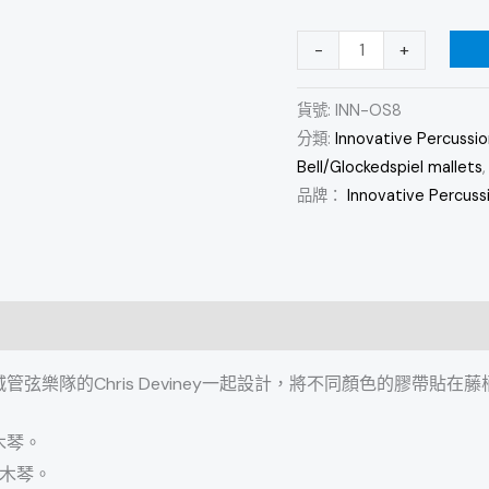
琴
-
+
高
音
貨號:
INN-OS8
木
分類:
Innovative Percussio
琴
Bell/Glockedspiel mallets
槌
品牌：
Innovative Percuss
數
量
費城管弦樂隊的Chris Deviney一起設計，將不同顏色的膠帶
音木琴。
音木琴。