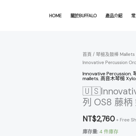
HOME
關於BUFFALO
產品介紹
常
🇺🇸
首頁
/
琴槌及鼓棒 Mallets &
Innovative Percussio
Innovative
Percussion
Innovative Percussion
,
琴
mallets
,
高音木琴槌 Xyloph
Orchestral
🇺🇸Innovati
系
列
列 OS8 藤
OS8
藤
NT$
2,760
+ Free S
柄
庫存量:
4 件庫存
鐘