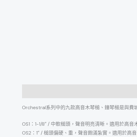
描述
Orchestral系列中的九款高音木琴槌、鐘琴槌是與
OS1：1-1/8″ / 中軟槌頭，聲音明亮清晰。適用於高
OS2：1″ / 槌頭偏硬、重，聲音飽滿紮實。適用於高