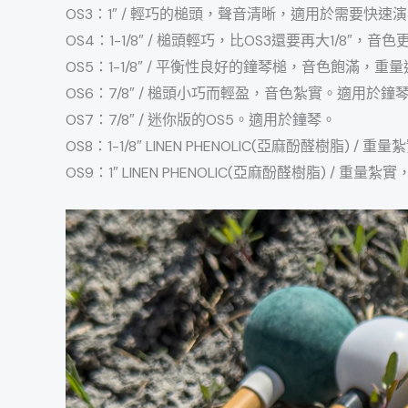
OS3：1″ / 輕巧的槌頭，聲音清晰，適用於需要快
OS4：1-1/8″ / 槌頭輕巧，比OS3還要再大1/8
OS5：1-1/8″ / 平衡性良好的鐘琴槌，音色飽滿，
OS6：7/8″ / 槌頭小巧而輕盈，音色紮實。適用於鐘
OS7：7/8″ / 迷你版的OS5。適用於鐘琴。
OS8：1-1/8″ LINEN PHENOLIC(亞麻酚醛樹脂
OS9：1″ LINEN PHENOLIC(亞麻酚醛樹脂) /