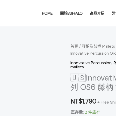
HOME
關於BUFFALO
產品介紹
常
🇺🇸
首頁
/
琴槌及鼓棒 Mallets &
Innovative Percussion
Innovative
Percussion
Innovative Percussion
,
琴
mallets
Orchestral
🇺🇸Innovati
系
列
列 OS6 藤柄
OS6
藤
NT$
1,790
+ Free Sh
柄
庫存量:
2 件庫存
鐘