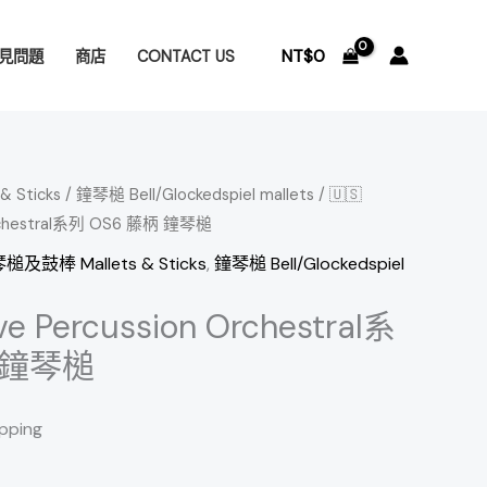
NT$
0
見問題
商店
CONTACT US
 Sticks
/
鐘琴槌 Bell/Glockedspiel mallets
/ 🇺🇸
 Orchestral系列 OS6 藤柄 鐘琴槌
槌及鼓棒 Mallets & Sticks
,
鐘琴槌 Bell/Glockedspiel
ve Percussion Orchestral系
 鐘琴槌
ipping