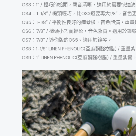
OS3：1″ / 輕巧的槌頭，聲音清晰，適用於需要快
OS4：1-1/8″ / 槌頭輕巧，比OS3還要再大1/8
OS5：1-1/8″ / 平衡性良好的鐘琴槌，音色飽滿，
OS6：7/8″ / 槌頭小巧而輕盈，音色紮實。適用於鐘
OS7：7/8″ / 迷你版的OS5。適用於鐘琴。
OS8：1-1/8″ LINEN PHENOLIC(亞麻酚醛樹脂
OS9：1″ LINEN PHENOLIC(亞麻酚醛樹脂) /