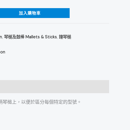
加入購物車
n
,
琴槌及鼓棒 Mallets & Sticks
,
鐘琴槌
ion
貼在藤柄琴槌上，以便於區分每個特定的型號。