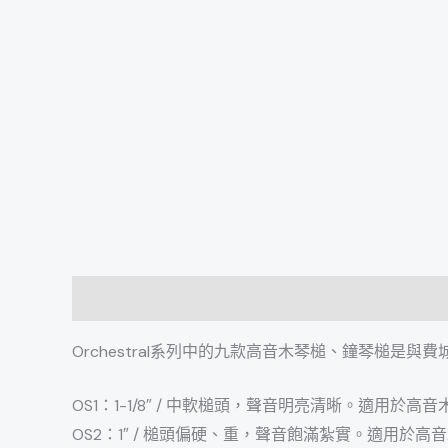
描述
Orchestral系列中的九款高音木琴槌、鐘琴槌是與
OS1：1-1/8″ / 中軟槌頭，聲音明亮清晰。適用於高
OS2：1″ / 槌頭偏硬、重，聲音飽滿紮實。適用於高