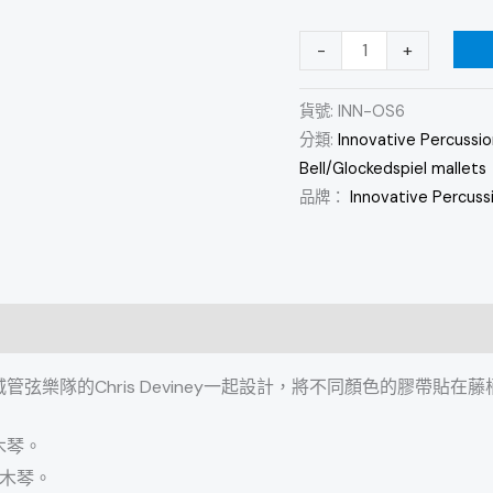
琴
-
+
槌
數
貨號:
INN-OS6
量
分類:
Innovative Percussio
Bell/Glockedspiel mallets
品牌：
Innovative Percuss
費城管弦樂隊的Chris Deviney一起設計，將不同顏色的膠帶
音木琴。
音木琴。