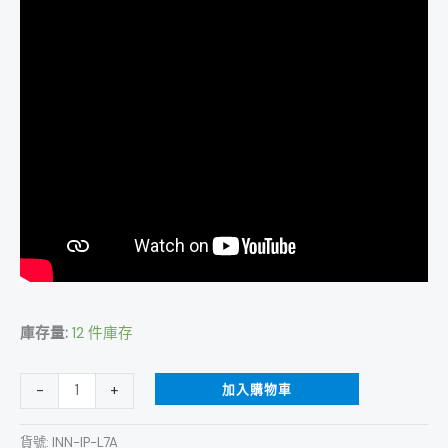
數
量
庫存量:
12 件庫存
加入購物車
-
+
貨號:
INN-IP-L7A