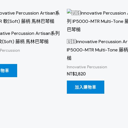
vative Percussion Artisan系列
 軟(Soft) 藤柄 馬林巴琴槌
🇺🇸Innovative Percussion 
IP5000-MTR Multi-Tone 
 Percussion
槌
Innovative Percussion
購物車
NT$
2,820
加入購物車