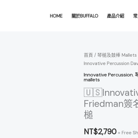
HOME
關於BUFFALO
產品介紹
常
🇺🇸
首頁
/
琴槌及鼓棒 Mallets &
Innovative Percussio
Innovative
Percussion
Innovative Percussion
,
琴
mallets
David
🇺🇸Innovati
Friedman
簽
Friedman
名
槌
DF30L
輕
NT$
2,790
+ Free S
盈