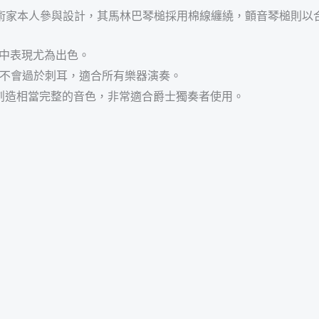
琴槌皆由藝術家本人參與設計，其馬林巴琴槌採用棉線纏繞，顫音琴槌
奏中表現尤為出色。
又不會過於刺耳，適合所有樂器演奏。
以創造相當完整的音色，非常適合爵士獨奏者使用。