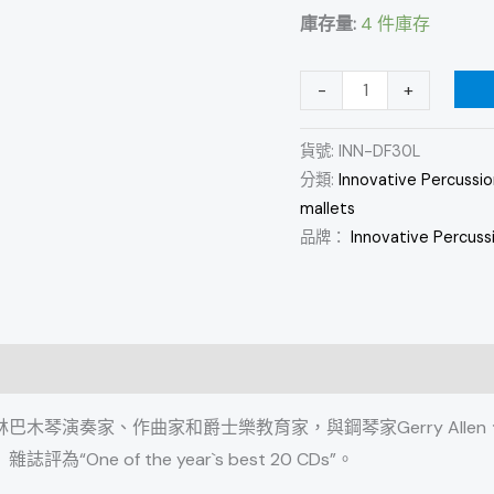
庫存量:
4 件庫存
型
藤
柄
-
+
顫
音
貨號:
INN-DF30L
分類:
Innovative Percussio
琴
mallets
槌
品牌：
Innovative Percuss
數
量
巴木琴演奏家、作曲家和爵士樂教育家，與鋼琴家Gerry Allen、貝斯手
評為“One of the year`s best 20 CDs”。