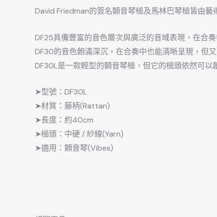
David Friedman的簽名顫音琴槌及馬林巴
DF25具備豐富的音色層次與廣泛的音域表現，在合
DF30的音色飽滿深沉，在合奏中也能清晰呈現，但
DF30L是一款輕型的顫音琴槌，但它的槌頭依然可
➤型號：DF30L
➤材質：藤柄(Rattan)
➤長度：約40cm
➤槌頭：中硬 / 紗線(Yarn)
➤適用：顫音琴(Vibes)