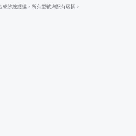
則以合成紗線纏繞，所有型號均配有藤柄。