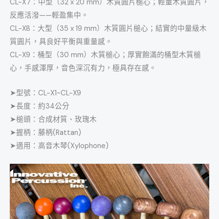
CL-X7：中型（32 x 20 mm）木質圓片槌心；輕量木質圓片，
反應活潑——輕盈集中。
CL-X8：大型（35 x 19 mm）木質圓片槌心；結實的中量級木
質圓片，具良好平衡與重量感。
CL-X9：桶型（30 mm）木質槌心；厚實飽滿的桶型木質槌
心，手感渾厚，音色深沉有力，極具存在感。
➤型號：CL-X1~CL-X9
➤長度：約34公分
➤槌頭：合成材質、玫瑰木
➤握柄：藤柄(Rattan)
➤適用：高音木琴(Xylophone)