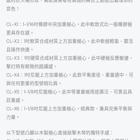
感的巨大桶形款，幫助演奏者在廣闊的舞台上創造出最理想的
音色！
CL-X1：1-1/16吋橡膠中央加重槌心。此中軟款式比一般橡膠槌
更具存在感。
CL-X2：1吋軟質合成材質上方加重槌心。此中軟槌輕盈、靈活
且操作快速。
CL-X3：1吋硬質合成材質上方加重槌心。此中硬槌反應敏捷，
擊打時有輕微的跳躍感。
CL-X4：1吋尼龍上方加重槌心。此款平衡度佳、重量適中，可
與任何更重的型號相比肩。
CL-X5：1-1/8吋尼龍槌心。此中等重量槌用途廣泛、可靠且具
莊重感。
CL-X6：1-1/8吋尼龍上方加重槌心。經典款，兼具完美平衡與
力量。
以下型號凸顯以木製槌心直接敲擊木琴的獨特手感：