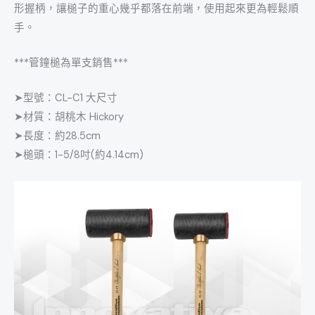
形握柄，讓槌子的重心幾乎都落在前端，使用起來更為輕鬆順
手。
***管鐘槌為單支銷售***
➤型號：CL-C1 大尺寸
➤材質：胡桃木 Hickory
➤長度：約28.5cm
➤槌頭：1-5/8吋(約4.14cm)