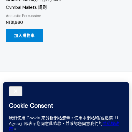
Cymbal Mallets 鋼刷
Acoustic Percussion
NT$
1,960
加入購物車
Do not rely on words. Believe in sound.