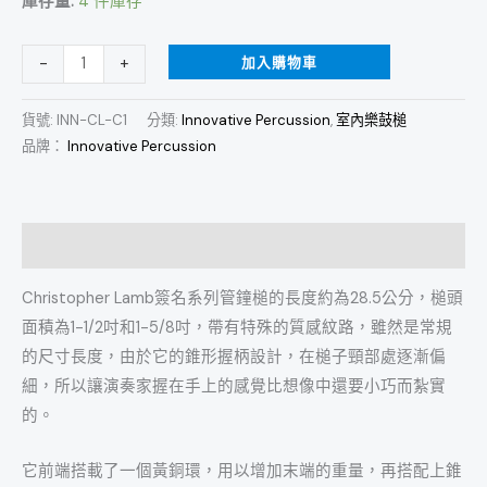
庫存量:
4 件庫存
木
柄
加入購物車
-
+
管
鐘
貨號:
INN-CL-C1
分類:
Innovative Percussion
,
室內樂鼓槌
槌
品牌：
Innovative Percussion
數
量
描述
Christopher Lamb簽名系列管鐘槌的長度約為28.5公分，槌頭
面積為1-1/2吋和1-5/8吋，帶有特殊的質感紋路，雖然是常規
的尺寸長度，由於它的錐形握柄設計，在槌子頸部處逐漸偏
細，所以讓演奏家握在手上的感覺比想像中還要小巧而紮實
的。
它前端搭載了一個黃銅環，用以增加末端的重量，再搭配上錐