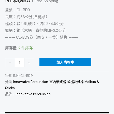
NT$
3,980
+ Free Shipping
內
型號：CL-BD9
大
長度：約38公分(含槌頭)
鼓
槌頭：軟毛氈硬芯，約5.3×4.5公分
槌
握柄：錐形木柄，直徑約1.6~2.0公分
數
——— CL-BD9為【兩支 / 一雙】銷售 ———
量
庫存量:
2 件庫存
加入購物車
-
+
貨號:
INN-CL-BD9
分類:
Innovative Percussion
,
室內樂鼓槌
,
琴槌及鼓棒 Mallets &
Sticks
品牌：
Innovative Percussion