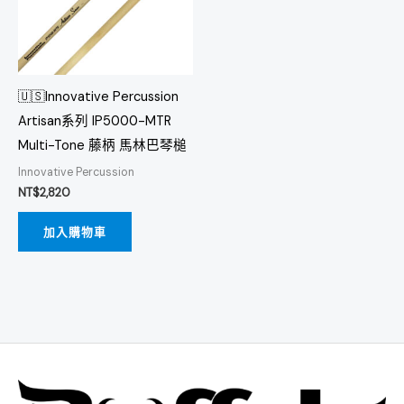
🇺🇸Innovative Percussion
Artisan系列 IP5000-MTR
Multi-Tone 藤柄 馬林巴琴槌
Innovative Percussion
NT$
2,820
加入購物車