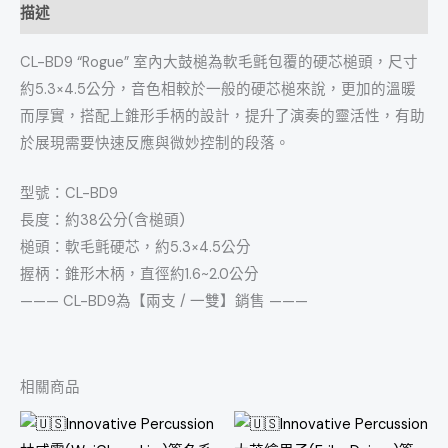
描述
CL-BD9 “Rogue” 室內大鼓槌為軟毛氈包覆的硬芯槌頭，尺寸
約5.3×4.5公分，音色相較於一般的硬芯槌來說，更加的溫暖
而厚實，搭配上錐形手柄的設計，提升了演奏的靈活性，有助
於展現需要快速反應與微妙控制的段落。
型號：CL-BD9
長度：約38公分(含槌頭)
槌頭：軟毛氈硬芯，約5.3×4.5公分
握柄：錐形木柄，直徑約1.6~2.0公分
——— CL-BD9為【兩支 / 一雙】銷售 ———
相關商品