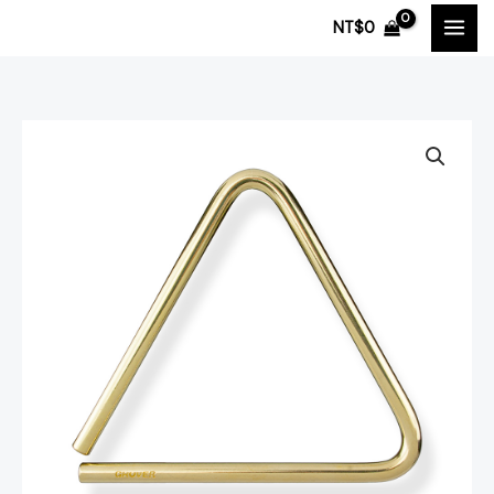
跳
NT$
0
至
主
要
內
容
Grover
Pro
Percussion
Bronze
Series
青
銅
系
列
TR-
B-
5