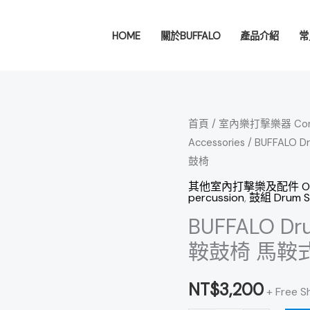
HOME
關於BUFFALO
產品介紹
常
BUFFALO
首頁
/
室內樂打擊樂器 Concer
Accessories
/ BUFFALO
Drum
鼓椅
Throne
鼓
其他室內打擊樂及配件 Other
percussion
,
鼓組 Drum S
椅
BUFFALO D
爵
士
鞍鼓椅 馬鞍
鼓
椅
NT$
3,200
+ Free S
馬