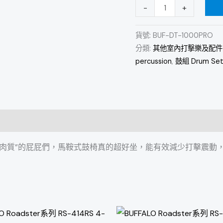
-
+
鞍
鼓
貨號:
BUF-DT-1000PRO
椅
分類:
其他室內打擊樂及配件 Oth
馬
percussion
,
鼓組 Drum Se
鞍
式
鼓
椅
馬
鞍
肉質”的屁屁們，馬鞍式鼓椅真的超好坐，能有效減少打擊震動
型
鼓
椅
數
量