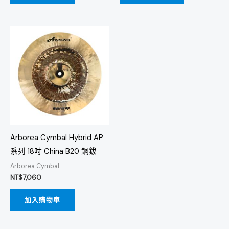
Arborea Cymbal Hybrid AP
系列 18吋 China B20 銅鈸
Arborea Cymbal
NT$
7,060
加入購物車