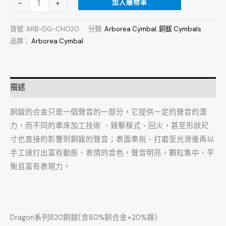
加入購物車
-
+
果
鈸
貨號:
ARB-DG-CHO20
分類:
Arborea Cymbal
,
銅鈸 Cymbals
特
品牌：
Arborea Cymbal
效
鈸
數
描述
量
銅鈸的合金只是一個聲音的一部分，它提供一定的聲音的潛
力，而不同的車床加工技術 、錘擊模式、回火，甚至形狀尺
寸也直接的影響到銅鈸的聲音；表面車削、打磨至光滑後再以
手工捶打出富有動態、表情的音色，聲音明亮，顆粒集中，平
衡且富有表現力。
Dragon系列B20銅鈸(含80%銅合金+20%錫)