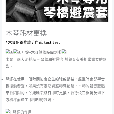
木琴耗材更換
/
木琴保養維護
/ 作者:
test test
叮鈴~木琴健檢時間到啦
木琴上兩大消耗品 – 琴繩和避震套 對聲音有著相當重要的影
響。
琴繩在使用一段時間後會產生鬆弛或斷裂，嚴重時會影響音
板振動發聲，如果沒有定期調整琴繩鬆緊，木琴的聲音聽起
來會悶悶的，琴繩斷裂沒有即時更換，會導致音板觸及到下
方橫樑而產生叩叩叩的雜聲。
琴繩的作用