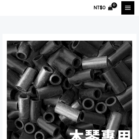
跳
NT$
0
至
主
要
內
容