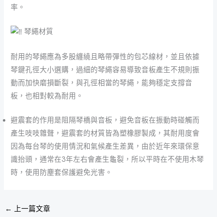
率。
琴繩材質
耐用的琴繩應為多股纏繞且略帶彈性的包芯線材，並且依據
琴鍵孔徑大小選購，過細的琴繩容易導致音板產生不規則振
動而加快磨損斷裂，與孔徑相當的琴繩，能夠穩定支撐音
板，也相對較為耐用。
避震套的作用是阻隔琴橋與音板，避免音板在振動時碰觸而
產生吱吱雜聲，避震套的材質皆為塑橡膠製成，其耐用度會
因為每台琴的使用情況和氣候產生差異，由於近年來環保意
識抬頭，通常在3年左右會產生龜裂，所以平時在不使用木琴
時，使用防塵套保護避免光害。
←
上一篇文章